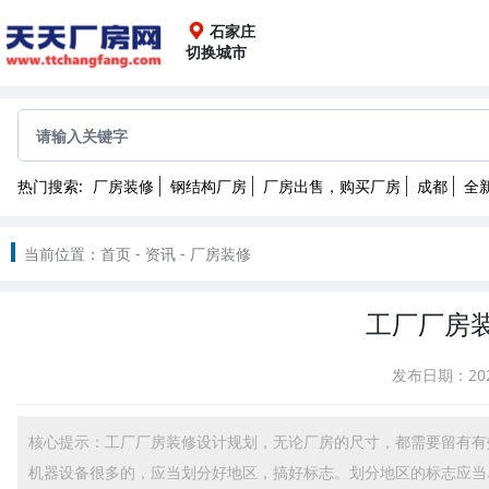
石家庄
切换城市
全国
成都
重庆
上海
广
热门搜索:
厂房装修
钢结构厂房
厂房出售，购买厂房
成都
全
长春
哈尔滨
南京
独栋
2025
当前位置：
首页
-
资讯
-
厂房装修
武汉
长沙
昆明
拉
天津
石家庄
河北
工厂厂房
湖北
湖南
广东
广
发布日期：
20
黑龙江
江苏
浙江
核心提示：工厂厂房装修设计规划，无论厂房的尺寸，都需要留有有
新疆
四川
江西
贵
机器设备很多的，应当划分好地区，搞好标志。划分地区的标志应当