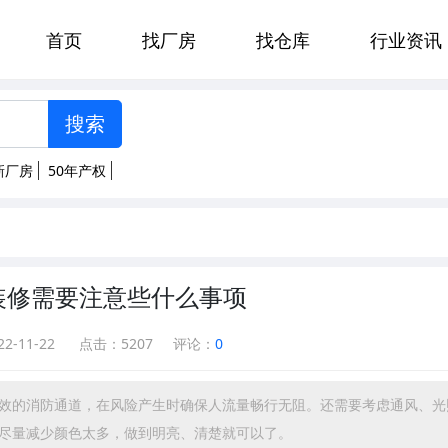
首页
找厂房
找仓库
行业资讯
[智能选择]
州
郑州
贵阳
太原
沈阳
新厂房
50年产权
杭州
合肥
福州
南昌
萨
西安
兰州
西宁
北京
山西
辽宁
宁夏
河南
装修需要注意些什么事项
西
海南
内蒙古
吉林
22-11-22
点击：
5207
评论：
0
安徽
福建
甘肃
青海
效的消防通道，在风险产生时确保人流量畅行无阻。还需要考虑通风、光
州
云南
山东
尽量减少颜色太多，做到明亮、清楚就可以了。