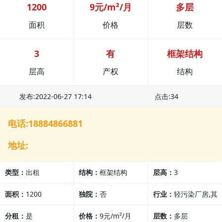
1200
9元/m²/月
多层
面积
价格
层数
3
有
框架结构
层高
产权
结构
发布:2022-06-27 17:14
点击:34
电话:18884866881
地址:
类型：
出租
结构：
框架结构
层高：
3
面积：
1200
独院：
否
行业：
轻污染厂房,其
分租：
是
价格：
9元/m²/月
他行业
层数：
多层