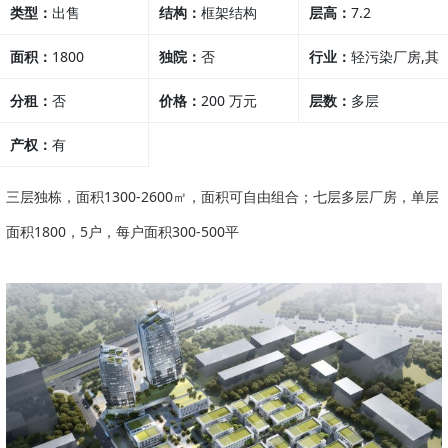
类型：
出售
结构：
框架结构
层高：
7.2
面积：
1800
独院：
否
行业：
轻污染厂房,其
分租：
否
价格：
200 万元
他行业
层数：
多层
产权：
有
1111.11元/m² （价格
可面议）
三层独栋，面积1300-2600㎡，面积可自由组合；七层多层厂房，单层
面积1800，5户，每户面积300-500平