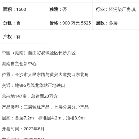
面积：
1600
独院：
否
行业：
轻污染厂房,其
分租：
否
价格：
900 万元 5625
他行业
层数：
多层
产权：
有
元/m² （价格可面
议）
中国（湖南）自由贸易试验区长沙片区
湖南自贸创新中心
位置：长沙市人民东路与黄兴大道交口东北角
交通：地铁6号线龙华站正地铁口
总占地147亩，总建面20万方
产品类型：三层独栋产品，七层分层分户产品
层高：首层7.2m，标准层4.2m，顶楼3.9m
开盘时间：2022年6月