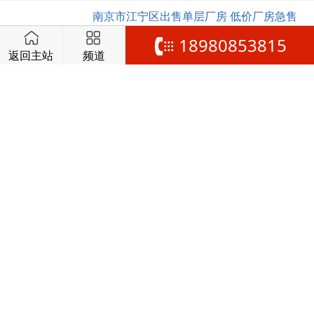
南京市江宁区出售单层厂房 低价厂房急售
多面积段可选 50年产权
18980853815
江苏-南京市-江宁区
返回主站
频道
南京市江宁区五桥口 首付3成 政策扶持 独栋
分层
江苏-南京市-江宁区
南京市江宁淳化3套特价厂房 4980元每平 先
抢先得 两证全
江苏-南京市-江宁区
南京市江宁区高淳经济开发区土地43亩2.9
万平标准厂房出售5500万
江苏-南京市-江宁区