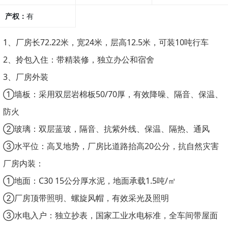
产权：
有
1、厂房长72.22米，宽24米，层高12.5米，可装10吨行车
2、拎包入住：带精装修，独立办公和宿舍
3、厂房外装
①墙板：采用双层岩棉板50/70厚，有效降噪、隔音、保温、
防火
②玻璃：双层蓝玻，隔音、抗紫外线、保温、隔热、通风
③水平位：高叉地势，厂房比道路抬高20公分，抗自然灾害
厂房内装：
①地面：C30 15公分厚水泥，地面承载1.5吨/㎡
②厂房顶带照明、螺旋风帽，有效采光及照明
③水电入户：独立抄表，国家工业水电标准，全车间带屋面