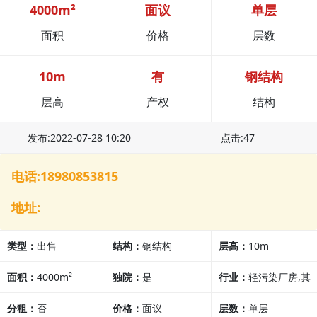
4000m²
面议
单层
面积
价格
层数
10m
有
钢结构
层高
产权
结构
发布:2022-07-28 10:20
点击:47
电话:18980853815
地址:
类型：
出售
结构：
钢结构
层高：
10m
面积：
4000m²
独院：
是
行业：
轻污染厂房,其
分租：
否
价格：
面议
他行业
层数：
单层