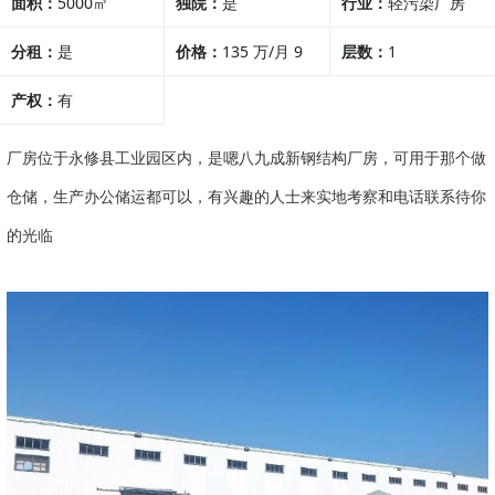
面积：
5000㎡
独院：
是
行业：
轻污染厂房
分租：
是
价格：
135 万/月 9
层数：
1
产权：
有
元/m²/天
厂房位于永修县工业园区内，是嗯八九成新钢结构厂房，可用于那个做
仓储，生产办公储运都可以，有兴趣的人士来实地考察和电话联系待你
的光临