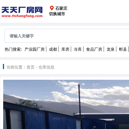
石家庄
切换城市
全国
成都
重庆
上海
广
热门搜索:
产业园厂房
成都
库房
冷库
食品厂房
龙泉
郫县
沈阳
长春
哈尔滨
2022
当前位置：
首页
-
仓库信息
南昌
武汉
长沙
昆
北京
天津
石家庄