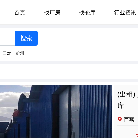
首页
找厂房
找仓库
行业资讯
[智能选择]
州
郑州
贵阳
济南
太原
白云
泸州
南京
杭州
合肥
福州
明
拉萨
西安
兰州
西宁
(出租
库
西藏
-