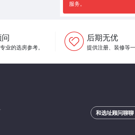
服务。
顾问
后期无优
专业的选房参考。
提供注册、装修等
号
和选址顾问聊