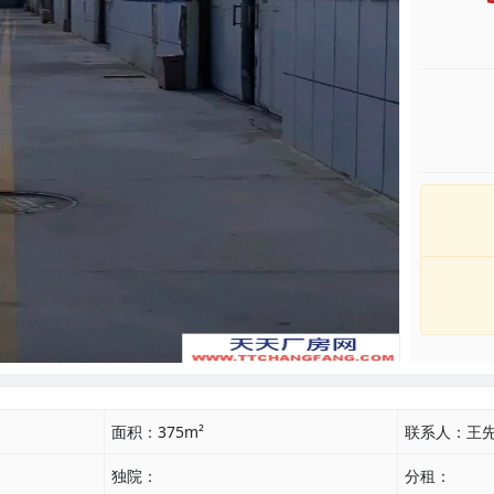
面积：
375m²
联系人：
王
独院：
分租：