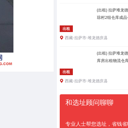
(出租) 拉萨堆
琼村2组仓库成品
出租
西藏-拉萨市-堆龙德庆县
(出租) 拉萨堆
库房出租物流仓
出租
西藏-拉萨市-堆龙德庆县
和选址顾问聊聊
专业人士帮您选址，省钱省