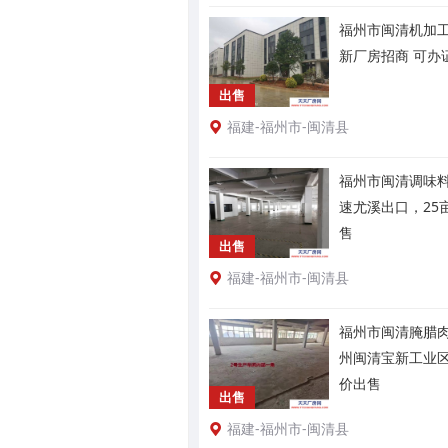
福州市闽清机加工
新厂房招商 可办
出售
福建-福州市-闽清县
福州市闽清调味料
速尤溪出口，25
售
出售
福建-福州市-闽清县
福州市闽清腌腊肉
州闽清宝新工业
价出售
出售
福建-福州市-闽清县