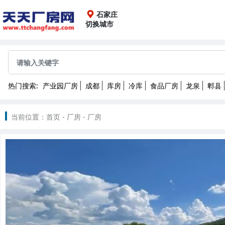
石家庄
切换城市
全国
成都
重庆
上海
广
热门搜索:
产业园厂房
成都
库房
冷库
食品厂房
龙泉
郫县
沈阳
长春
哈尔滨
2022
当前位置：
首页
-
厂房
-
厂房
南昌
武汉
长沙
昆
北京
天津
石家庄