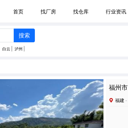
首页
找厂房
找仓库
行业资讯
[智能选择]
州
郑州
贵阳
济南
太原
白云
泸州
南京
杭州
合肥
福州
明
拉萨
西安
兰州
西宁
福州市
福建
-