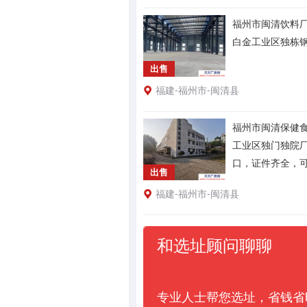
福州市闽清饮料厂
白金工业区独栋
出售
福建-福州市-闽清县
福州市闽清保健食
工业区独门独院
口，证件齐全，
出售
福建-福州市-闽清县
和选址顾问聊聊
专业人士帮您选址，省钱省