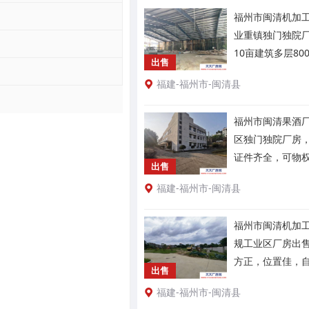
福州市闽清机加工
业重镇独门独院
10亩建筑多层80
出售
福建-福州市-闽清县
福州市闽清果酒厂
区独门独院厂房
证件齐全，可物
出售
福建-福州市-闽清县
福州市闽清机加工
规工业区厂房出售
方正，位置佳，
出售
福建-福州市-闽清县