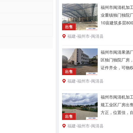
福州市闽清机加工
业重镇独门独院
10亩建筑多层80
出售
福建-福州市-闽清县
福州市闽清果酒厂
区独门独院厂房
证件齐全，可物
出售
福建-福州市-闽清县
福州市闽清机加工
规工业区厂房出售
方正，位置佳，
出售
福建-福州市-闽清县