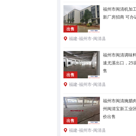
福州市闽清机加工
新厂房招商 可办
出售
福建-福州市-闽清县
福州市闽清调味料
速尤溪出口，25
售
出售
福建-福州市-闽清县
福州市闽清腌腊肉
州闽清宝新工业
价出售
出售
福建-福州市-闽清县