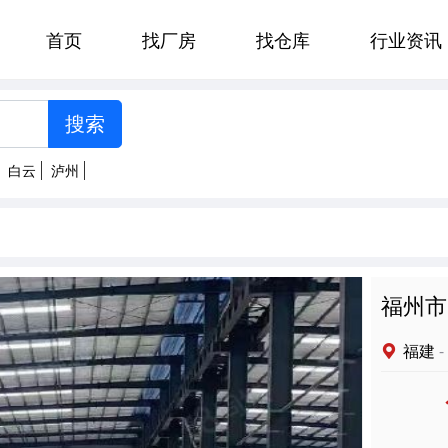
首页
找厂房
找仓库
行业资讯
[智能选择]
州
郑州
贵阳
济南
太原
白云
泸州
南京
杭州
合肥
福州
明
拉萨
西安
兰州
西宁
福州市
福建
-