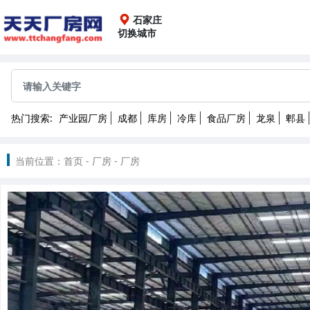
石家庄
切换城市
全国
成都
重庆
上海
广
热门搜索:
产业园厂房
成都
库房
冷库
食品厂房
龙泉
郫县
沈阳
长春
哈尔滨
2022
当前位置：
首页
-
厂房
-
厂房
南昌
武汉
长沙
昆
北京
天津
石家庄