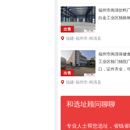
福州市闽清饮料厂
白金工业区独栋
出售
福建-福州市-闽清县
福州市闽清保健食
工业区独门独院
口，证件齐全，
出售
福建-福州市-闽清县
和选址顾问聊聊
专业人士帮您选址，省钱省