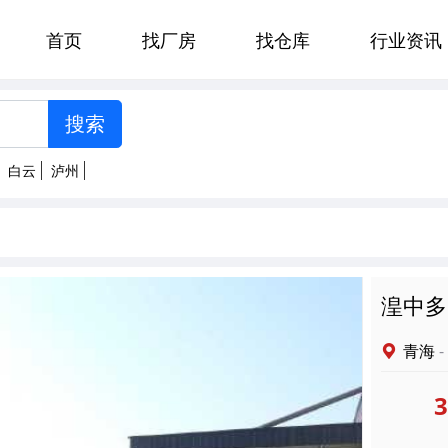
首页
找厂房
找仓库
行业资讯
[智能选择]
州
郑州
贵阳
济南
太原
白云
泸州
南京
杭州
合肥
福州
明
拉萨
西安
兰州
西宁
湟中多
青海
-