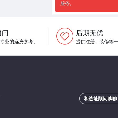
服务。
顾问
后期无优
专业的选房参考。
提供注册、装修等
号
和选址顾问聊