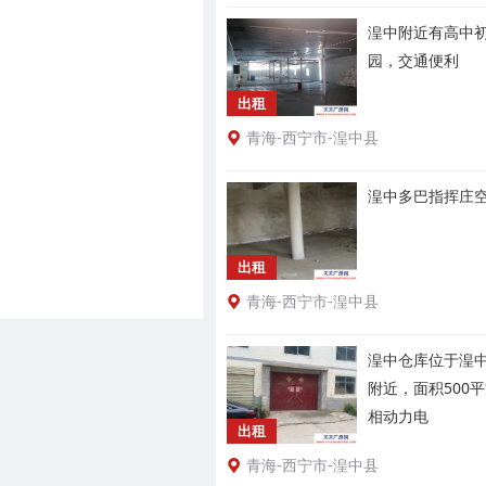
湟中附近有高中
园，交通便利
出租
青海-西宁市-湟中县
湟中多巴指挥庄
出租
青海-西宁市-湟中县
湟中仓库位于湟
附近，面积500
相动力电
出租
青海-西宁市-湟中县