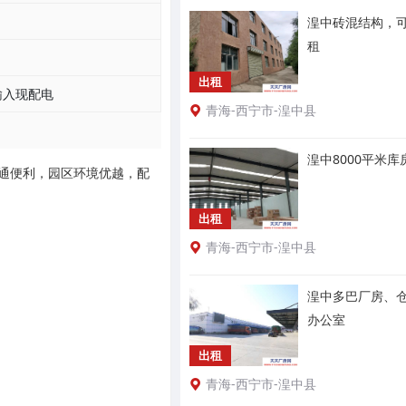
湟中砖混结构，
租
出租
输入现配电
青海-西宁市-湟中县
湟中8000平米
交通便利，园区环境优越，配
出租
青海-西宁市-湟中县
湟中多巴厂房、
办公室
出租
青海-西宁市-湟中县