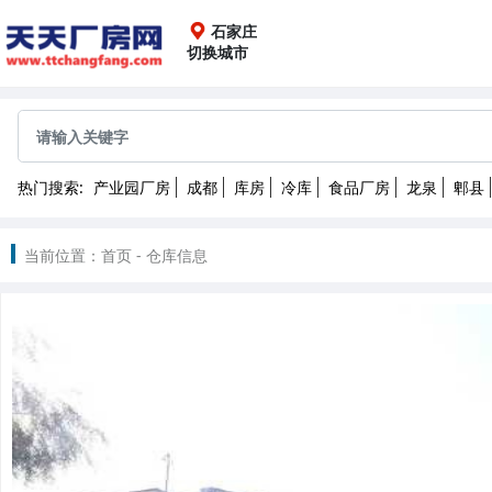
石家庄
切换城市
全国
成都
重庆
上海
广
热门搜索:
产业园厂房
成都
库房
冷库
食品厂房
龙泉
郫县
沈阳
长春
哈尔滨
2022
当前位置：
首页
-
仓库信息
南昌
武汉
长沙
昆
北京
天津
石家庄