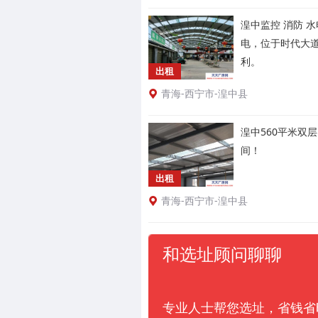
湟中监控 消防 
电，位于时代大
利。
出租
青海-西宁市-湟中县
湟中560平米双
间！
出租
青海-西宁市-湟中县
和选址顾问聊聊
专业人士帮您选址，省钱省