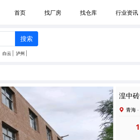
首页
找厂房
找仓库
行业资讯
[智能选择]
州
郑州
贵阳
济南
太原
白云
泸州
南京
杭州
合肥
福州
明
拉萨
西安
兰州
西宁
湟中砖
青海
-