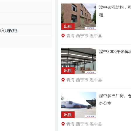
湟中砖混结构，
租
出租
输入现配电
青海-西宁市-湟中县
湟中8000平米
出租
青海-西宁市-湟中县
湟中多巴厂房、
办公室
出租
青海-西宁市-湟中县