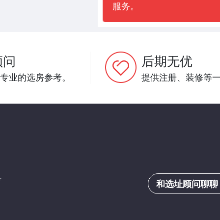
服务。
顾问
后期无优
专业的选房参考。
提供注册、装修等
号
和选址顾问聊