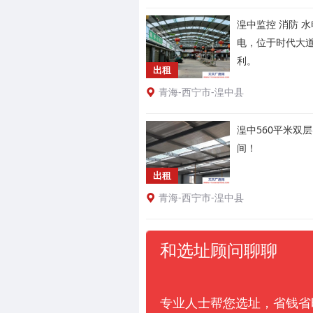
湟中监控 消防 
电，位于时代大
利。
出租
青海-西宁市-湟中县
湟中560平米双
间！
出租
青海-西宁市-湟中县
和选址顾问聊聊
专业人士帮您选址，省钱省