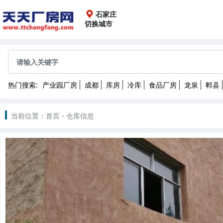
石家庄
切换城市
全国
成都
重庆
上海
广
热门搜索:
产业园厂房
成都
库房
冷库
食品厂房
龙泉
郫县
沈阳
长春
哈尔滨
2022
当前位置：
首页
-
仓库信息
南昌
武汉
长沙
昆
北京
天津
石家庄