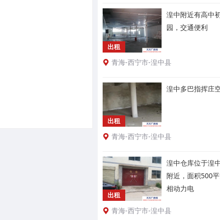
湟中附近有高中
园，交通便利
出租
青海-西宁市-湟中县
湟中多巴指挥庄
出租
青海-西宁市-湟中县
湟中仓库位于湟
附近，面积500
相动力电
出租
青海-西宁市-湟中县