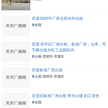
官渡3000平厂房仓库对外出租
全国
官渡 经开区厂房出租，标准厂房，仓库，写
字楼出租兴旺工业园区内
云南-昆明市-官渡区
官渡标准厂房出租
云南-昆明市-官渡区
呈贡区标准厂房出租 带办公楼 职工宿舍
全国