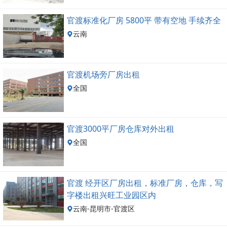
官渡标准化厂房 5800平 带有空地 手续齐全
云南
官渡机场旁厂房出租
全国
官渡3000平厂房仓库对外出租
全国
官渡 经开区厂房出租，标准厂房，仓库，写
字楼出租兴旺工业园区内
云南-昆明市-官渡区