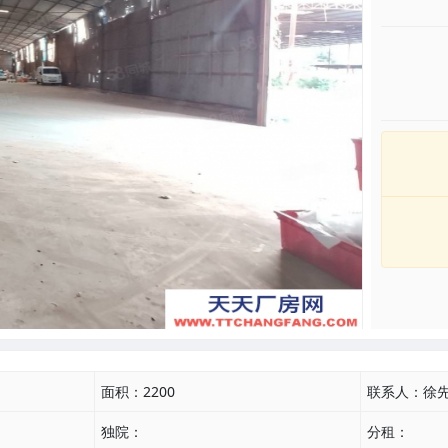
面积：
2200
联系人：
徐
独院：
分租：