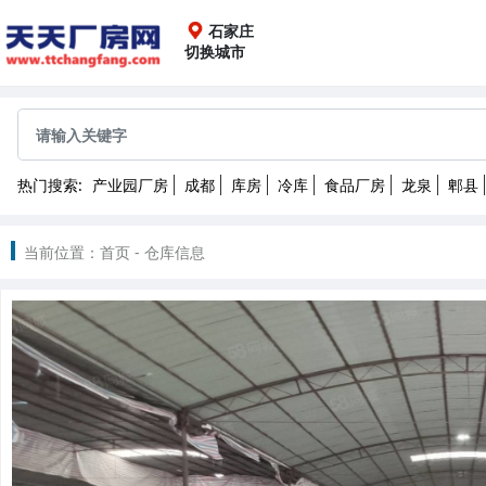
石家庄
切换城市
全国
成都
重庆
上海
广
热门搜索:
产业园厂房
成都
库房
冷库
食品厂房
龙泉
郫县
沈阳
长春
哈尔滨
2022
当前位置：
首页
-
仓库信息
南昌
武汉
长沙
昆
北京
天津
石家庄