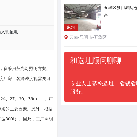
五华区独门独院
产
出租
输入现配电
云南-昆明市-五华区
和选址顾问聊聊
，多采用荧光灯照明方案。
度厂房，各跨跨度视需要可
专业人士帮您选址，省钱省
服务。
、30、36m......。厂
考虑的主要因素。另外，根据
800t）。因此，工厂照明