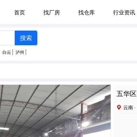
首页
找厂房
找仓库
行业资讯
[智能选择]
州
郑州
贵阳
济南
太原
白云
泸州
南京
杭州
合肥
福州
明
拉萨
西安
兰州
西宁
五华区
云南
-