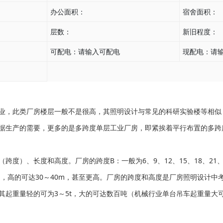
办公面积：
宿舍面积：
层数：
新旧程度：
可配电：
请输入可配电
现配电：
请
业，此类厂房楼层一般不是很高，其照明设计与常见的科研实验楼等相似
据生产的需要，更多的是多跨度单层工业厂房，即紧挨着平行布置的多跨
长度和高度。厂房的跨度B：一般为6、9、12、15、18、21、24、27
m，高的可达30～40m，甚至更高。厂房的跨度和高度是厂房照明设计中
起重量轻的可为3～5t，大的可达数百吨（机械行业单台吊车起重量大可达