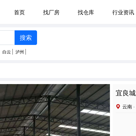
首页
找厂房
找仓库
行业资讯
[智能选择]
州
郑州
贵阳
济南
太原
白云
泸州
南京
杭州
合肥
福州
明
拉萨
西安
兰州
西宁
宜良城
云南
-