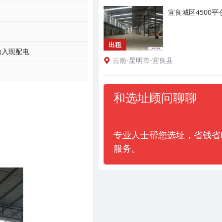
宜良城区4500
出租
输入现配电
云南-昆明市-宜良县
和选址顾问聊聊
专业人士帮您选址，省钱省
服务。