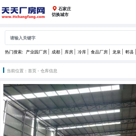
石家庄
切换城市
全国
成都
重庆
上海
广
热门搜索:
产业园厂房
成都
库房
冷库
食品厂房
龙泉
郫县
沈阳
长春
哈尔滨
2022
当前位置：
首页
-
仓库信息
南昌
武汉
长沙
昆
北京
天津
石家庄