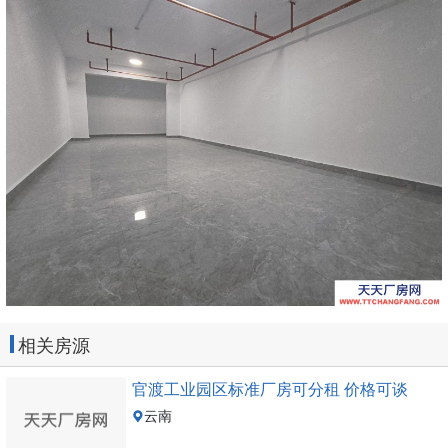
相关房源
官渡工业园区标准厂房可分租 价格可谈
云南