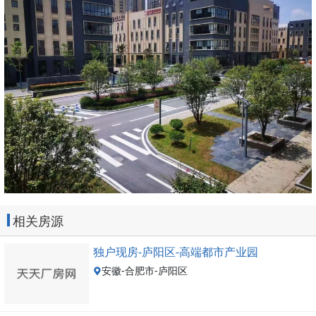
相关房源
独户现房-庐阳区-高端都市产业园
安徽-合肥市-庐阳区