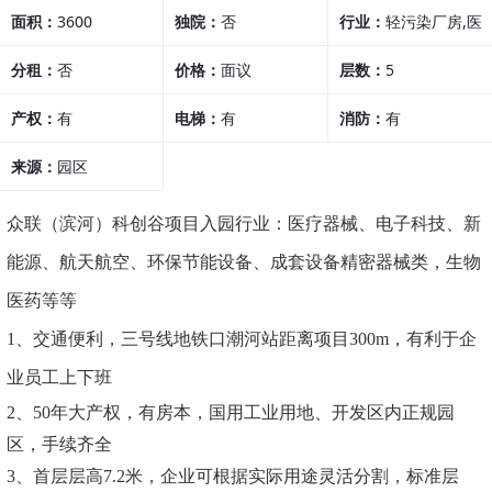
面积：
3600
独院：
否
行业：
轻污染厂房,医
分租：
否
价格：
面议
疗行业,其他行业
层数：
5
产权：
有
电梯：
有
消防：
有
来源：
园区
众联（滨河）科创谷
项目
入园行业
：
医疗器械、
电子
科技
、新
能源、航天航空、环保节能设备、成套设备精密器械类，生物
医药等等
1
、交通便利，
三号线地铁口潮河站距离项目
300
m，有利于企
业员工上下班
2
、
50年大产权，有房本，国用工业用地、开发区内正规园
区，手续齐全
3、
首层层高
7.2
米，企业可根据实际用途灵活分割，标准层