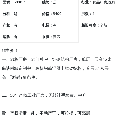
面积：
6000平
独院：
是
行业：
食品厂房,医疗
分租：
是
价格：
3400
行业,其他行业
层数：
1
产权：
有
电梯：
有
新旧程度：
全新
消防：
有
来源：
园区
非中介！
一、独栋厂房，独门独户，纯钢结构厂房，单层，层高12米，
稀缺稀缺定制中！独栋钢筋混凝土框架结构，首层8.1米层
高，预留行吊条件。
二、50年产权工业厂房，无转让手续费、中介
费，产权清晰，能办不动产证，可按揭，可隔层