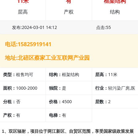
11米
有
框架结构
层高
产权
结构
发布:2024-03-01 14:12
点击:55
电话:15825919141
地址:北碚区蔡家工业互联网产业园
类型：
租售均可
结构：
框架结构
层高：
11米
面积：
1000-2000
独院：
是
行业：
轻污染厂房,医
分租：
否
价格：
4500
疗行业,其他行业
层数：
2
产权：
有
电梯：
有
1、双区辐射，项目位于两江新区、自贸区范围，享受国家级政策发展