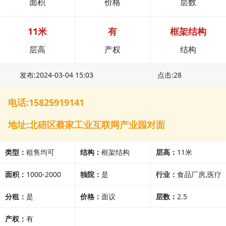
面积
价格
层数
11米
有
框架结构
层高
产权
结构
发布:2024-03-04 15:03
点击:28
电话:15825919141
地址:北碚区蔡家工业互联网产业园对面
类型：
租售均可
结构：
框架结构
层高：
11米
面积：
1000-2000
独院：
是
行业：
食品厂房,医疗
分租：
是
价格：
面议
行业,其他行业
层数：
2.5
产权：
有