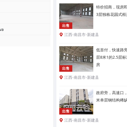
特价招商，现房即
3层独栋花园式框
出售
va
江西-南昌市-新建县
低首付，快速路
层8米1的2.5层
房
出售
江西-南昌市-新建县
政府旁，高速口，
米单层钢结构稀
出售
江西-南昌市-新建县