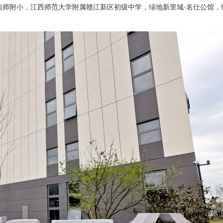
南师附小，江西师范大学附属赣江新区初级中学，绿地新里城·名仕公馆，