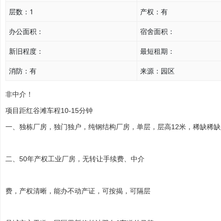
层数：
1
产权：
有
办公面积：
宿舍面积：
新旧程度：
最短租期：
消防：
有
来源：
园区
非中介！
项目距红谷滩车程10-15分钟
一、独栋厂房，独门独户，纯
钢结构
厂房，单层，层高12米，稀缺稀
二、50年产权
工业厂房
，无转让手续费、中介
费，产权清晰，能办不动产证，可按揭，可隔层