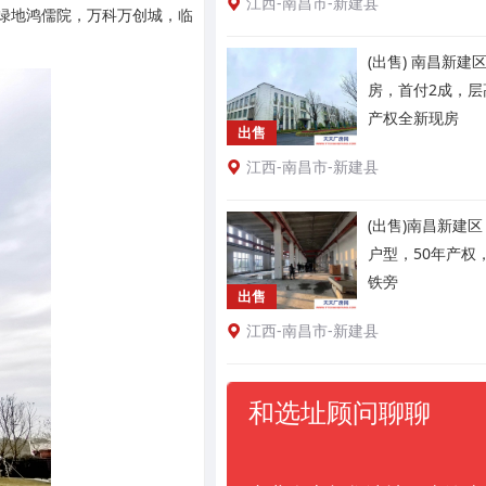
江西-南昌市-新建县
绿地鸿儒院，万科万创城，临
(出售) 南昌新建
房，首付2成，层
产权全新现房
出售
江西-南昌市-新建县
(出售)南昌新建区
户型，50年产权，
铁旁
出售
江西-南昌市-新建县
和选址顾问聊聊