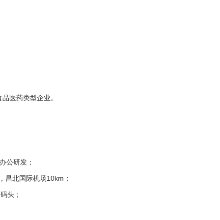
食品医药类型企业。
产办公研发；
m，昌北国际机场10km；
岗码头；