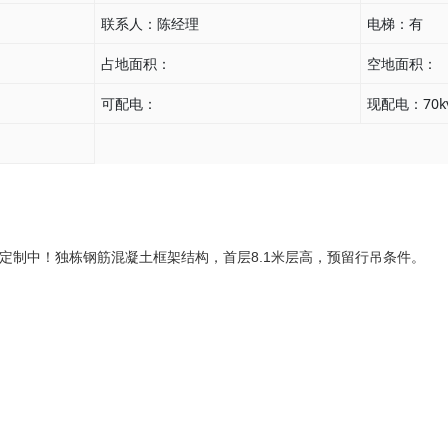
联系人：
陈经理
他行业
电梯：
有
占地面积：
空地面积：
可配电：
现配电：
70k
缺定制中！独栋钢筋混凝土
框架结构
，首层8.1米层高，预留行吊条件。