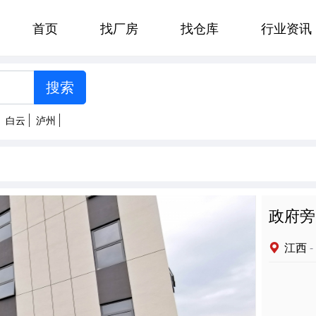
首页
找厂房
找仓库
行业资讯
[智能选择]
州
郑州
贵阳
济南
太原
白云
泸州
南京
杭州
合肥
福州
明
拉萨
西安
兰州
西宁
政府旁
江西
-