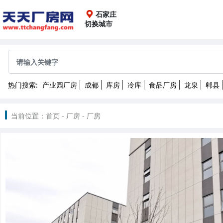
石家庄
切换城市
全国
成都
重庆
上海
广
热门搜索:
产业园厂房
成都
库房
冷库
食品厂房
龙泉
郫县
沈阳
长春
哈尔滨
2022
当前位置：
首页
-
厂房
-
厂房
南昌
武汉
长沙
昆
北京
天津
石家庄