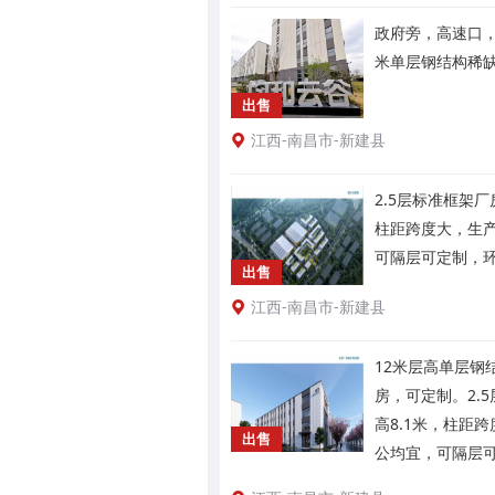
政府旁，高速口，
米单层钢结构稀
出售
江西-南昌市-新建县
2.5层标准框架厂
柱距跨度大，生
可隔层可定制，
出售
江西-南昌市-新建县
12米层高单层钢
房，可定制。2.
高8.1米，柱距
出售
公均宜，可隔层