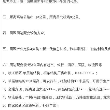
是城市主干道，园区里新修柏油双向6车道的马路。
三、距离高速公路出口3公里，距离昌北机场8公里。
四、园区周边配套设施齐全。
五、园区产业定位4大类：新一代信息技术、汽车零部件、智能制造及
六、周边配套:附近3公里内有超市、银行、酒店、医院、
物流园
等
1、赣江新区 单层钢结构，框架结构
厂房出售
，1000-6000㎡；
2、单层钢结构12米层高，可安行车，框架结构8.1米层高，可用于生
3、交通方便，距离金山大道500m，南昌
绕城高速
1km，福银高速8k
4、物流成熟，丰树(南昌)物流园，现代物流园，万纬临空物流园，龙
5、国家级新区政策完善，补贴丰富；