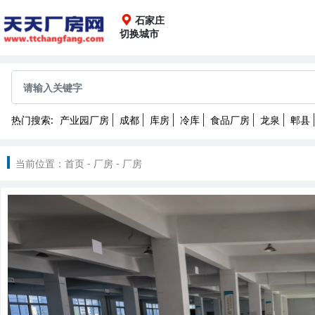
石家庄
切换城市
全国
成都
重庆
上海
广
热门搜索:
产业园厂房
成都
库房
冷库
食品厂房
龙泉
郫县
沈阳
长春
哈尔滨
2022
当前位置：
首页
-
厂房
-
厂房
南昌
武汉
长沙
昆
北京
天津
石家庄