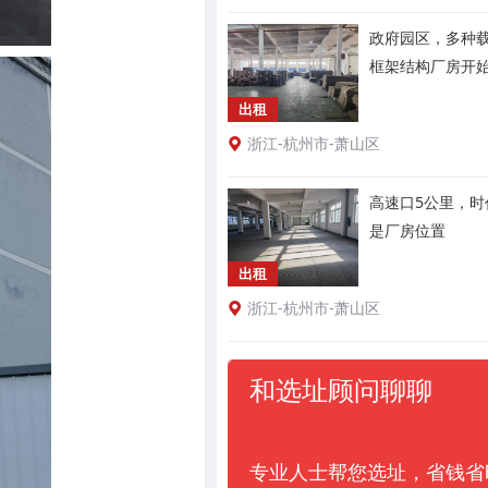
政府园区，多种
框架结构厂房开
出租
浙江-杭州市-萧山区
高速口5公里，时
是厂房位置
出租
浙江-杭州市-萧山区
和选址顾问聊聊
专业人士帮您选址，省钱省