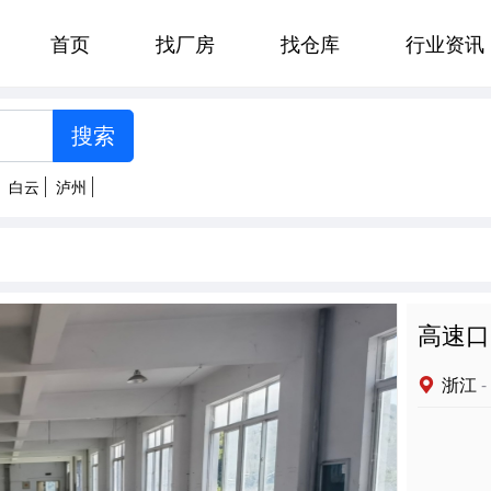
首页
找厂房
找仓库
行业资讯
[智能选择]
州
郑州
贵阳
济南
太原
白云
泸州
南京
杭州
合肥
福州
明
拉萨
西安
兰州
西宁
高速口
浙江
-