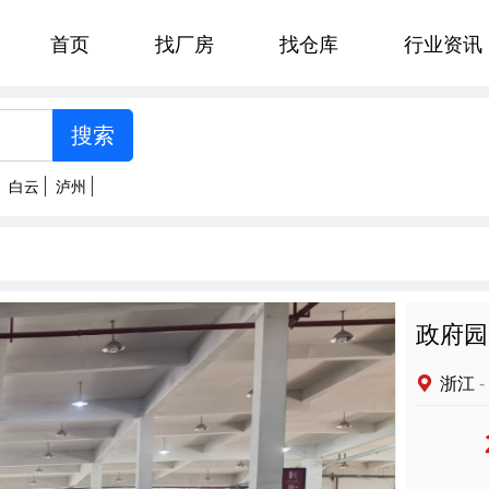
首页
找厂房
找仓库
行业资讯
[智能选择]
州
郑州
贵阳
济南
太原
白云
泸州
南京
杭州
合肥
福州
明
拉萨
西安
兰州
西宁
政府园
浙江
-