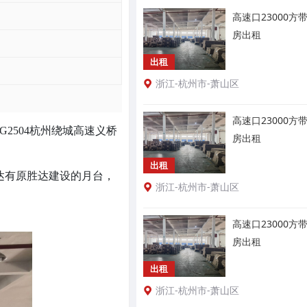
高速口23000
房出租
出租
浙江-杭州市-萧山区
高速口23000
2504杭州绕城高速义桥
房出租
出租
胜达有原胜达建设的月台，
浙江-杭州市-萧山区
高速口23000
房出租
出租
浙江-杭州市-萧山区