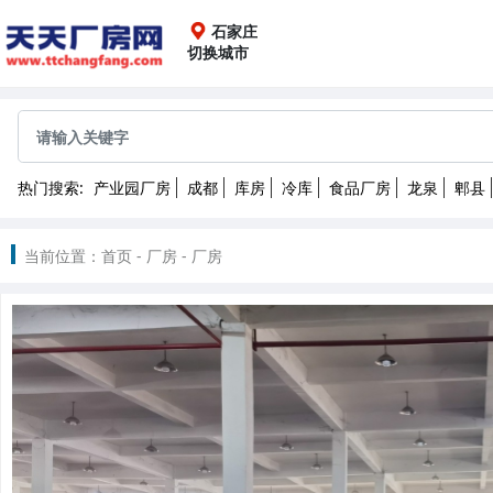
石家庄
切换城市
全国
成都
重庆
上海
广
热门搜索:
产业园厂房
成都
库房
冷库
食品厂房
龙泉
郫县
沈阳
长春
哈尔滨
2022
当前位置：
首页
-
厂房
-
厂房
南昌
武汉
长沙
昆
北京
天津
石家庄