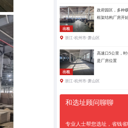
政府园区，多种
框架结构厂房开
出租
浙江-杭州市-萧山区
高速口5公里，时
是厂房位置
出租
浙江-杭州市-萧山区
和选址顾问聊聊
专业人士帮您选址，省钱省