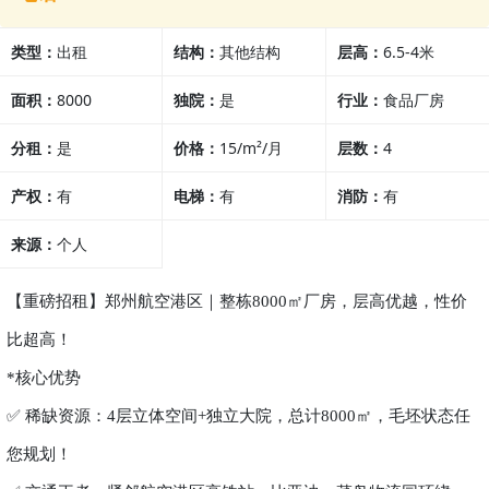
类型：
出租
结构：
其他结构
层高：
6.5-4米
面积：
8000
独院：
是
行业：
食品厂房
分租：
是
价格：
15/m²/月
层数：
4
产权：
有
电梯：
有
消防：
有
来源：
个人
【重磅招租】郑州航空港区｜整栋
8000㎡厂房，层高优越，性价
比超高！
*核心优势
✅ 稀缺资源：4层立体空间+独立大院，总计8000㎡，毛坯状态任
您规划！