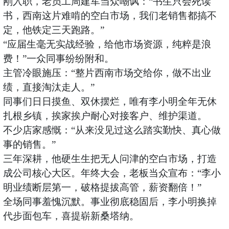
刚入职，老员工周建军当众嘲讽：
“书生只会死读
书，西南这片难啃的空白市场，我们老销售都搞不
定，他铁定三天跑路。”
“应届生毫无实战经验，给他市场资源，纯粹是浪
费！”一众同事纷纷附和。
主管冷眼施压：
“整片西南市场交给你，做不出业
绩，直接淘汰走人。”
同事们日日摸鱼、双休摆烂，唯有李小明全年无休
扎根乡镇，挨家挨户耐心对接客户、维护渠道。
不少店家感慨：
“从来没见过这么踏实勤快、真心做
事的销售。”
三年深耕，他硬生生把无人问津的空白市场，打造
成公司核心大区。年终大会，老板当众宣布：
“李小
明业绩断层第一，破格提拔高管，薪资翻倍！”
全场同事羞愧沉默。事业彻底稳固后，李小明换掉
代步面包车，喜提崭新桑塔纳。