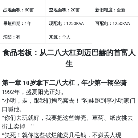
占地面积：
60亩
空地面积：
20亩
新旧程度：
全新
最短租期：
1年
现配电：
1250KVA
可配电：
1250KVA
消防：
有
来源：
个人
食品老板
：从二八大杠
到迈
巴赫的首富人
生
第一章
10岁拿下二八大杠，年少第一辆坐骑
1992年，盛夏阳光正好。
“小明，走，跟我们掏鸟窝去！”狗娃跑到李小明家门
口喊他。
“你们去玩就好，我要把这些蝉壳、草药、纸皮挑去
街上卖掉。”
“笑死！就你这些破烂能卖几毛钱，不嫌丢人现