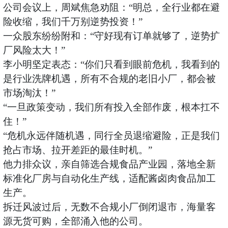
公司会议上，周斌焦急劝阻：
“明总，全行业都在避
险收缩，我们千万别逆势投资！”
一众股东纷纷附和：
“守好现有订单就够了，逆势扩
厂风险太大！”
李小明坚定表态：
“你们只看到眼前危机，我看到的
是行业洗牌机遇，所有不合规的老旧小厂，都会被
市场淘汰！”
“一旦政策变动，我们所有投入全部作废，根本扛不
住！”
“危机永远伴随机遇，同行全员退缩避险，正是我们
抢占市场、拉开差距的最佳时机。”
他力排众议，亲自筛选合规食品产业园，落地全新
标准化厂房与自动化生产线，适配酱卤肉食品加工
生产。
拆迁风波过后，无数不合规小厂倒闭退市，海量客
源无货可购，全部涌入他的公司。