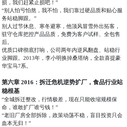
损，我们赶紧止损吧！”
“别人怕亏怕熬，我不怕，我们靠过硬品质和贴心服
务站稳脚跟。”
别人过节休息、寒冬避寒，他顶风冒雪外出拓客，
驻守仓库把控产品品质，免费为客户试样、全包售
后。
优质口碑彻底打响，公司两年内逆风翻盘、站稳行
业脚跟。
2013年，李小明换掉桑塔纳，全款喜提豪
华宝马7系。
第六章
2016：拆迁危机逆势扩厂，食品行业站
稳根基
“全城拆迁整改，行情极差，现在只能收缩规模保
命，谁敢扩厂谁亏钱！”
“老旧厂房全部拆除，政策动荡不稳，盲目投资只会
血本无归！”