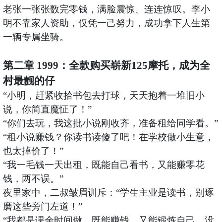
老张一张张数完零钱，满脸震惊、连连惊叹。李小
明不靠家人资助，仅凭一己努力，成功拿下人生第
一辆专属坐骑。
第二章
1999：全款购买崭新125摩托，成为全
村最靓的仔
“小明，赶紧收拾书包去打球，天天抱着一堆旧小
说，你简直魔怔了！”
“你们去玩，我这批小说刚收齐，准备租给同学看。”
“租小说赚钱？你读书读傻了吧！在学校做小生意，
也太掉价了！”
“我一毛钱一天出租，既能自己看书，又能赚零花
钱，两不误。”
夜里家中，二叔皱眉训斥：
“学生主业是读书，别琢
磨这些旁门左道！”
“我都是课余时间做，既能赚钱，又能锻炼自己，没