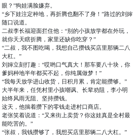
眼？”狗娃满脸嫌弃。
“乡下娃注定种地，再折腾也翻不了身！”路过的刘婶
随口说道。
二叔李长福迎面拦住他：
“别的小孩放学都在外玩，
就你天天瞎折腾，家里还缺你吃穿？”
“二叔，我不图吃喝，我想自己攒钱买店里那辆二八
大杠。”
刘婶立刻打趣：
“哎哟口气真大！那车要八十块，你
爹妈种地半年都买不起，你纯属做梦！”
“我每天放学进山收货，日积月累，肯定能攒够。”
大半年来，任凭村里小孩嘲讽、长辈劝阻，李小明
始终风雨无阻、坚持攒钱。
这天，他揣着攒下的零钱走进村口商店。
老张笑着说道：
“又来街上卖货？你这娃真是全村最
能吃苦的。”
“张叔，我钱攒够了，我想买店里那辆二八大杠。”