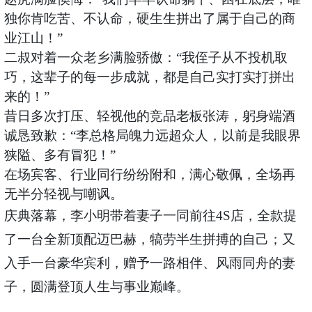
独你肯吃苦、不认命，硬生生拼出了属于自己的商
业江山！”
二叔对着一众老乡满脸骄傲：
“我侄子从不投机取
巧，这辈子的每一步成就，都是自己实打实打拼出
来的！”
昔日多次打压、轻视他的竞品老板张涛，躬身端酒
诚恳致歉：
“李总格局魄力远超众人，以前是我眼界
狭隘、多有冒犯！”
在场宾客、行业同行纷纷附和，满心敬佩，全场再
无半分轻视与嘲讽。
庆典落幕，李小明带着妻子一同前往
4S店，全款提
了一台全新顶配迈巴赫，犒劳半生拼搏的自己；又
入手一台豪华宾利，赠予一路相伴、风雨同舟的妻
子，圆满登顶人生与事业巅峰。