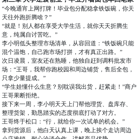
“今晚通宵上网打牌！毕业包分配稳拿铁饭碗，你天
天往外跑折腾啥？”
“就是！别人都在享受大学生活，就你天天折腾生
意，纯属自讨苦吃。”
李小明低头整理市场清单，从容回道：
“铁饭碗只能
混个温饱，自己跑市场打拼，才有真正出路。”
次日凌晨，室友还在熟睡，他独自赶到调料批发市
场：
“王哥，我帮你跑校园和周边铺货，售后全包，
只拿少量提成。”
“学生娃懂什么生意？别耽误我出货，赶紧走！”商户
王哥果断拒绝。
接下来一周，李小明天天上门帮他理货、盘库存、
整理货架，勤恳踏实的态度彻底打动了对方。
王哥终于松口：
“行，就给你一次试单的机会。”
拿到货源后，他白天认真上课，晚上挨个走访周边
小店推销，耐心洽谈合作、讲解产品优势。