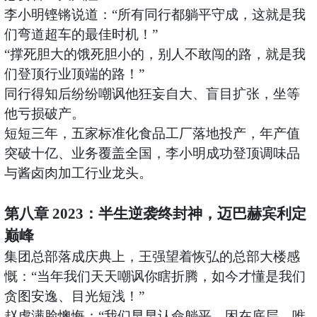
李小明铿锵说道：
“所有同行都躺平守成，这就是我
们弯道超车的最佳时机！”
“撑死胆大的饿死胆小的，别人不敢闯的路，就是我
们登顶行业顶端的路！”
同行得知后纷纷嘲讽他狂妄自大、盲目扩张，坐等
他亏损破产。
短短三年，五家标准化食品工厂落地投产，年产值
突破十亿、业务覆盖全国，李小明成功登顶调味品
与酱卤肉加工行业龙头。
第八章
2023：半生逆袭终封神，迈巴赫宾利定
巅峰
集团总部落成庆典上，王强望着恢弘的总部大楼感
慨：
“当年我们天天嘲讽你瞎折腾，如今才懂是我们
贪图安逸、目光短浅！”
赵虎满脸懊悔：
“我们早早认命躺平、困在底层，唯