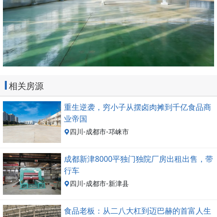
相关房源
重生逆袭，穷小子从摆卤肉摊到千亿食品商
业帝国
四川-成都市-邛崃市
成都新津8000平独门独院厂房出租出售，带
行车
四川-成都市-新津县
食品老板：从二八大杠到迈巴赫的首富人生