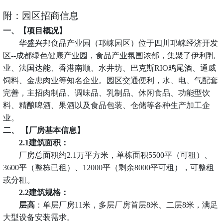
附：园区招商信息
一、
【项目概况】
华盛兴邦食品产业园（邛崃园区）位于四川邛崃经济开发
区
--成都绿色健康产业园，食品产业氛围浓郁，集聚了伊利乳
业、法国达能、香港南顺、水井坊、巴克斯RIO鸡尾酒、通威
饲料、金忠肉业等知名企业。园区交通便利，水、电、气配套
完善，主招肉制品、调味品、乳制品、休闲食品、功能型饮
料、精酿啤酒、果酒以及食品包装、仓储等各种生产加工企
业。
‌二、 【厂房基本信息】‌
2.1‌建筑面积‌：
厂房总面积约
2.1万平方米，单栋面积5500平（可租）、
3600平（整栋已租）、12000平（剩余8000平可租），可整租
或分租。
2.2‌建筑规格‌：
层高
：单层厂房
11米，多层厂房首层8米、二层8米，满足
大型设备安装需求。