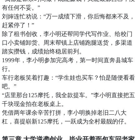
有任何不妥。”
刘婶连忙劝说：
“万一成绩下滑，你后悔都来不及，
赶紧停了！”
除了租书创收，李小明还帮同学代写作业、给校门
口小卖铺卸货、周末帮镇上店铺跑腿送货，多渠道
踏实攒钱，成绩始终稳居前列。
1999年，李小明参加完高考，第一时间直奔县城车
行。
车行老板笑着打趣：
“学生娃也买车？怕是随便看看
吧。”
“店里那台125摩托，我全款提车。”李小明直接把五
千块现金拍在老板桌上。
凭借两年课余辛苦打拼，李小明换掉老旧二八大
杠，喜提崭新
125摩托，一跃成为全村最靓的仔。
第三章
大学逆袭创业，毕业开着面包车回老家