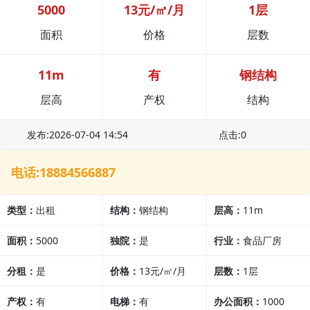
5000
13元/㎡/月
1层
面积
价格
层数
11m
有
钢结构
层高
产权
结构
发布:2026-07-04 14:54
点击:0
电话:18884566887
类型：
出租
结构：
钢结构
层高：
11m
面积：
5000
独院：
是
行业：
食品厂房
分租：
是
价格：
13元/㎡/月
层数：
1层
产权：
有
电梯：
有
办公面积：
1000