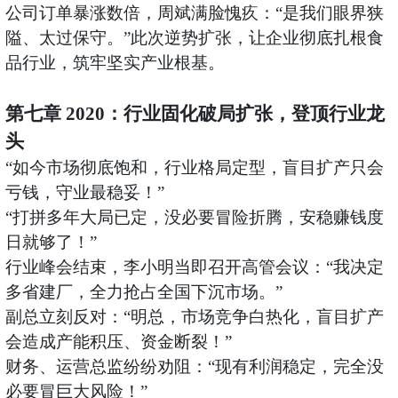
公司订单暴涨数倍，周斌满脸愧疚：
“是我们眼界狭
隘、太过保守。”此次逆势扩张，让企业彻底扎根食
品行业，筑牢坚实产业根基。
第七章
2020：行业固化破局扩张，登顶行业龙
头
“如今市场彻底饱和，行业格局定型，盲目扩产只会
亏钱，守业最稳妥！”
“打拼多年大局已定，没必要冒险折腾，安稳赚钱度
日就够了！”
行业峰会结束，李小明当即召开高管会议：
“我决定
多省建厂，全力抢占全国下沉市场。”
副总立刻反对：
“明总，市场竞争白热化，盲目扩产
会造成产能积压、资金断裂！”
财务、运营总监纷纷劝阻：
“现有利润稳定，完全没
必要冒巨大风险！”