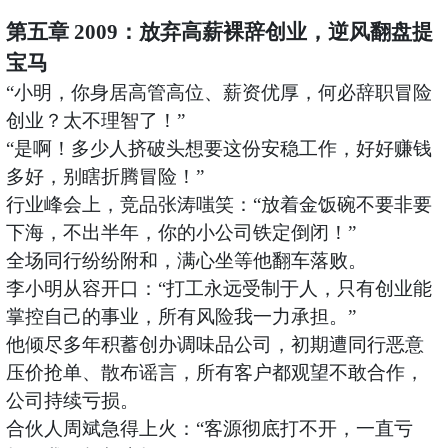
第五章
2009：放弃高薪裸辞创业，逆风翻盘提
宝马
“小明，你身居高管高位、薪资优厚，何必辞职冒险
创业？太不理智了！”
“是啊！多少人挤破头想要这份安稳工作，好好赚钱
多好，别瞎折腾冒险！”
行业峰会上，竞品张涛嗤笑：
“放着金饭碗不要非要
下海，不出半年，你的小公司铁定倒闭！”
全场同行纷纷附和，满心坐等他翻车落败。
李小明从容开口：
“打工永远受制于人，只有创业能
掌控自己的事业，所有风险我一力承担。”
他倾尽多年积蓄创办调味品公司，初期遭同行恶意
压价抢单、散布谣言，所有客户都观望不敢合作，
公司持续亏损。
合伙人周斌急得上火：
“客源彻底打不开，一直亏