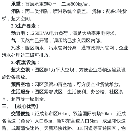
承重
：首层承重
5吨/㎡，二层800kg/㎡。
消防
：丙二类消防，喷淋系统全覆盖。
货梯：配备
5吨货
梯，超大空间。
2.3生产要素：
动力电
：
1250KVA电力负荷，满足大功率用电需求。
气
：天然气已开通，调压站已接入园区内部。
污水
：园区雨水、污水管网分离，通市政排污管网，企业
污水处理达三级可排放。
2.3配套设施：
超大空坝：
园区超
1万平大空坝，方便企业货物运输及设
施设备摆放。
预留空地：
园区预留
20亩空地，可方便企业货物堆放。
生活服务
‌：
园区紧邻城区，生活便利。办公楼、社区食
堂、超市等一应俱全。
‌三、 【核心优势】‌
‌交通便捷‌：
距成都市区
60km、双流国际机场50km，距成
名高速（免费）入口6km、新邛荥高速入口5km，成温邛快速
路、成新蒲快速路、天新邛快速路、318国道等直通园区，物