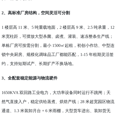
2、
高标准厂房结构，空间灵活可分割
1 楼层高 11 米、5 吨重载地面，2 楼层高 9 米、2.5 吨承重，12
米宽柱距，可摆放大型杀菌、卤煮、灌装、速冻整条生产线；
单栋厂房可按需分割，最小
1
500㎡起租，初创小作坊、中型连
锁中央厨房、规模化调味品工厂都能匹配，1-15 年租期灵活签
约，支持短期试产、长期扩产不换场地。
3、
全配套稳定能源与物流硬件
1650KVA 双回路工业电力，大功率设备同时运行不跳闸；天
然气直接入户，稳定供给蒸煮、烘焙产线；28 米超宽园区物流
通道、1.3 米装卸月台 + 6 米雨棚，大型货车进出、装卸货无