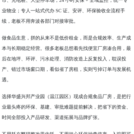
市、充电桩、大型停车场；24 小时安保 + 全域监控，统一专
业物业；专人一站式代办 SC 证、安评、环保验收全流程手
续，老板不用奔波各部门对接审批。
做食品生意，拼的从来不是低价租金，而是合规效率、生产成
本与长期稳定经营。很多老板总想着先找便宜厂房凑合用，最
后在地坪、环评、污水处理、消防改造上反复投入，耽误投
产、错过市场窗口期，看似省了房租，实则亏掉订单与发展机
遇。
选择华盛兴邦产业园（温江园区）现成合规食品厂房，是把行
业最头疼的环保、基建、审批难题提前解决，把省下的资金、
时间全部投入产品研发、渠道拓展与品牌扩张。