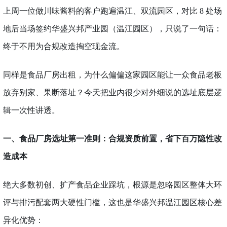
上周一位做川味酱料的客户跑遍温江、双流园区，对比
8 处场
地后当场签约华盛兴邦
产业园
（
温江
园区）
，只说了一句话：
终于不用为合规改造掏空现金流。
同样是食品厂房出租，为什么偏偏这家园区能让一众食品老板
放弃别家、果断落址？今天把业内很少对外细说的选址底层逻
辑一次性讲透。
一、食品厂房选址第一准则：合规资质前置，省下百万隐性改
造成本
绝大多数初创、扩产食品企业踩坑，根源是忽略园区整体大环
评与排污配套两大硬性门槛，这也是华盛兴邦温江园区核心差
异化优势：