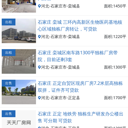
河北-石家庄市-栾城县
面积:1450平
石家庄 栾城 三环内高新区生物医药基地核
出租
心区域
独栋
厂房转让，可贷款
河北-石家庄市-栾城县
面积:1220平
石家庄 栾城区南车路1300平
独栋
厂房带
出租
院，目前还剩3套
河北-石家庄市-栾城县
面积:1300平
石家庄 正定自贸区现房厂房7.2米层高
独栋
出售
双拼，证件齐可贷款
河北-石家庄市-正定县
面积:1700平
石家庄 正定 地铁旁
独栋
生产研发办公楼出
出售
售 可分期 可贷款