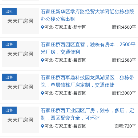
石家庄新华区学府路经贸大学附近
独栋
独院
出租
办公楼公寓出租
河北-石家庄市-新华区
面积:4500平
石家庄桥西园区直营，
独栋
有房本，2500平
出售
米厂房，交通便利
河北-石家庄市-桥西区
面积:2588平
石家庄桥西军鼎科技园龙凤湖景区，
独栋
带
出售
院，单层
独栋
厂房定制，交通便捷
河北-石家庄市-桥西区
面积:3000平
石家庄桥西工业园区厂房，
独栋
，多层，定
出售
制，园区配套齐全，可环评
河北-石家庄市-桥西区
面积:720平